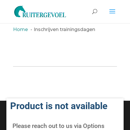
Home
Inschrijven trainingsdagen
Product is not available
Hester Bransen, Trainer Ruitergevoel © - Alle
rechten voorbehouden - 2026 |
Algemene
Voorwaarden
Please reach out to us via Options