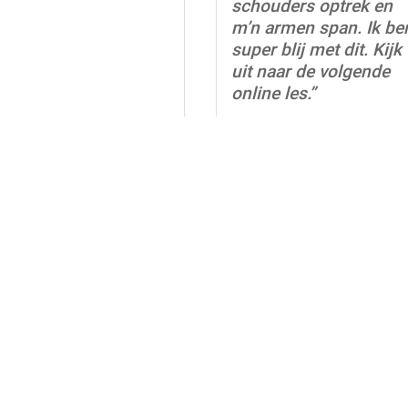
schouders optrek en
m’n armen span. Ik be
super blij met dit. Kijk
uit naar de volgende
online les.”
Jacomijn
“Ik vind de modules
heel fijn! Het geeft
zoveel vertrouwen om
eens duidelijk te hore
hoe iets gaat en moet
voelen. Ik reed altijd m
de gedachte ‘ik doe
maar wat’ en ik denk
echt dat jouw module
helpen om dat gevoel
plaats te laten maken