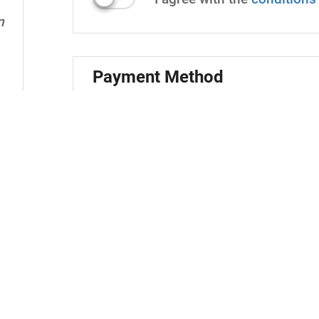
n
Payment Method
How do you want to pay?
The chosen
iDeal
n
et
s
Shopping cart
Mastering the basics