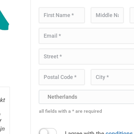
kt
all fields with a * are required
n
f
jn
I agree with the
conditions