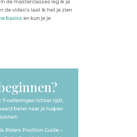
In de masterclasses leg ik je
 de video’s laat ik het je zien
he basics
en kun je je
 beginnen?
9 oefeningen lichter rijdt,
 paard beter naar je hulpen
luistert.
s Riders Position Guide –