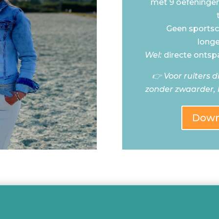
met 9 oefeningen 
Geen sportsc
longe
Wel:
directe ontspa
👉 Voor ruiters 
zonder zwaarder, l
Down