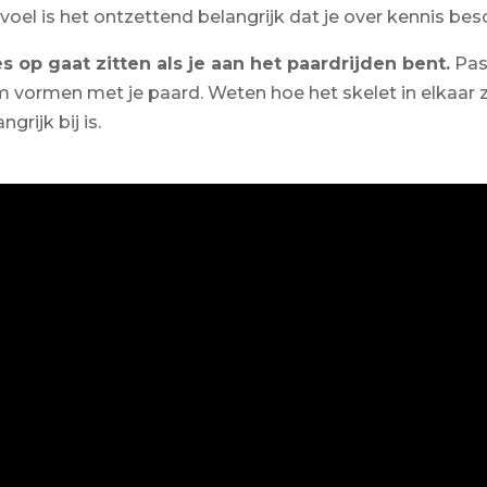
voel is het ontzettend belangrijk dat je over kennis besc
 op gaat zitten als je aan het paardrijden bent.
Pas
 vormen met je paard. Weten hoe het skelet in elkaar zi
rijk bij is.