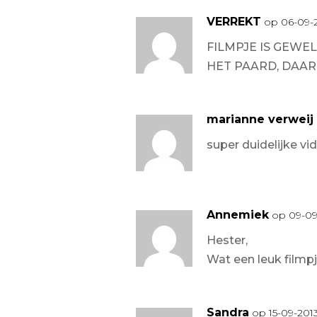
VERREKT
op 06-09-
FILMPJE IS GEWEL
HET PAARD, DAAR
marianne verweij
super duidelijke vi
Annemiek
op 09-09
Hester,
Wat een leuk filmp
Sandra
op 15-09-201