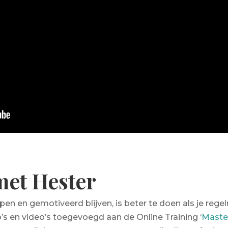
met Hester
ippen en gemotiveerd blijven, is beter te doen als je reg
o’s en video’s toegevoegd aan de Online Training ‘
Master