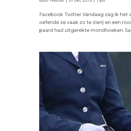
door
Hester
|
31 okt 2013
|
Tips
Facebook Twitter Vandaag zag ik het 
oefende ze vaak zo te zien) en een roo
paard had uitgerekte mondhoeken. Sam