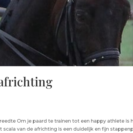
africhting
eedte Om je paard te trainen tot een happy athlete is 
scala van de africhting is een duidelijk en fijn stappen