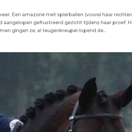
weer. Een amazone met spierballen (vooral haar rechte
d aangelopen gefrustreerd gezicht tijdens haar proef. H
en gingen ze, al teugenkreupel-lopend de...