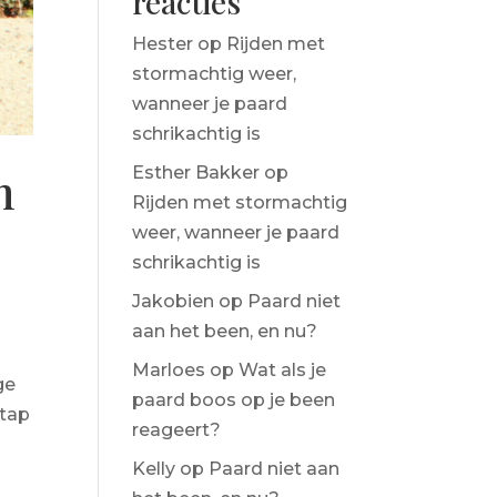
reacties
Hester
op
Rijden met
stormachtig weer,
wanneer je paard
schrikachtig is
n
Esther Bakker
op
Rijden met stormachtig
weer, wanneer je paard
schrikachtig is
Jakobien
op
Paard niet
aan het been, en nu?
Marloes
op
Wat als je
ge
paard boos op je been
stap
reageert?
Kelly
op
Paard niet aan